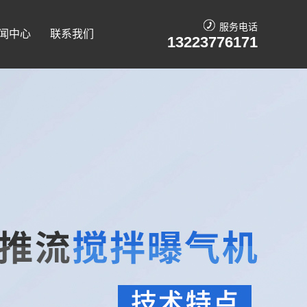
服务电话
闻中心
联系我们
13223776171