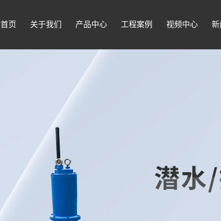
站首页
关于我们
产品中心
工程案例
视频中心
新