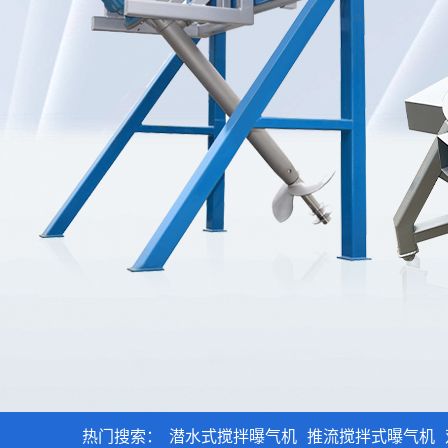
热门搜索：
潜水式搅拌曝气机
推流搅拌式曝气机