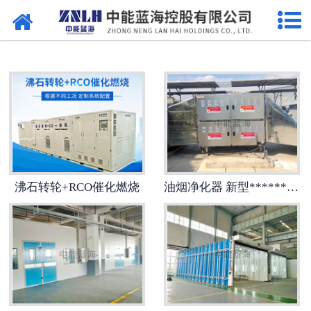
网站首页
污水处理设备
-
曝气设备
-
溶气气浮机
-
一体机
沸石转轮+RCO催化燃烧
油烟净化器 新型******油烟净化设备
-
污泥脱水设备
-
厌氧反应器
-
加药系列
-
格栅过滤系列