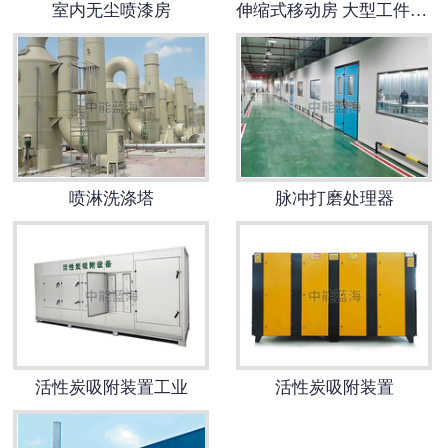
室内无尘喷漆房
伸缩式移动房 大型工件喷烘一体喷漆间
-
污泥浓缩设备
-
除砂设备
-
******设备
-
中水回用系列
喷淋洗涤塔
脉冲打磨处理器
-
深度处理系统
造纸制浆设备
废气处理设备
活性炭吸附装置工业
活性炭吸附装置
-
RTO-蓄热式热力焚化炉
-
催化燃烧装置