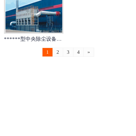
-
大型工业喷漆房
-
电捕焦油器
******型中央除尘设备化工行业
-
多元复合等离子光催化废气处理设
1
2
3
4
»
备
-
沸石转轮+RCO
-
沸石转轮+RTO
-
光氧活性炭一体机
-
焊烟净化器