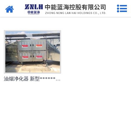
网站首页
污水处理设备
-
曝气设备
-
溶气气浮机
-
一体机
油烟净化器 新型******油烟净化设备
-
污泥脱水设备
-
厌氧反应器
-
加药系列
-
格栅过滤系列