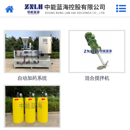
网站首页
污水处理设备
-
曝气设备
-
溶气气浮机
-
一体机
自动加药系统
混合搅拌机
-
污泥脱水设备
-
厌氧反应器
-
加药系列
-
格栅过滤系列