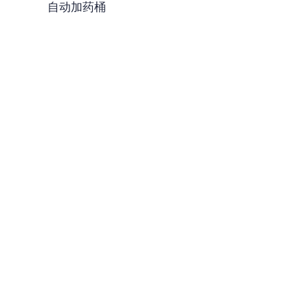
自动加药桶
-
污泥浓缩设备
-
除砂设备
-
******设备
-
中水回用系列
-
深度处理系统
造纸制浆设备
废气处理设备
-
RTO-蓄热式热力焚化炉
-
催化燃烧装置