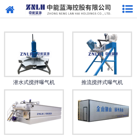
网站首页
污水处理设备
-
曝气设备
-
溶气气浮机
-
一体机
潜水式搅拌曝气机
推流搅拌式曝气机
-
污泥脱水设备
-
厌氧反应器
-
加药系列
-
格栅过滤系列