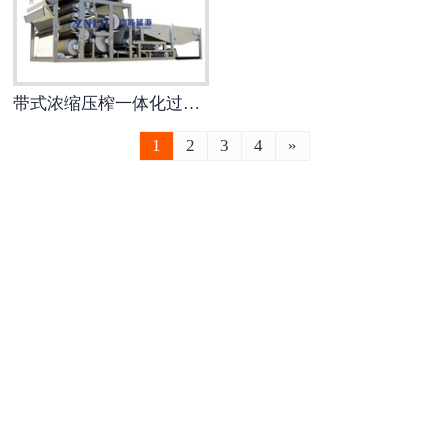
-
大型工业喷漆房
-
电捕焦油器
带式浓缩压榨一体化过滤机
1
2
3
4
»
-
多元复合等离子光催化废气处理设
备
-
沸石转轮+RCO
-
沸石转轮+RTO
-
光氧活性炭一体机
-
焊烟净化器