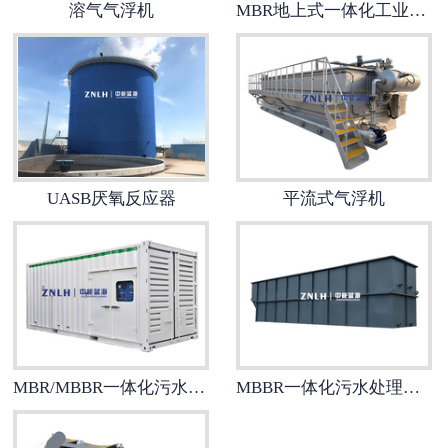
溶气气浮机
MBR地上式一体化工业污水处理设备
-
污泥浓缩设备
-
除砂设备
-
******设备
-
中水回用系列
UASB厌氧反应器
平流式气浮机
-
深度处理系统
造纸制浆设备
废气处理设备
MBR/MBBR一体化污水处理设备
MBBR一体化污水处理设备
-
RTO-蓄热式热力焚化炉
-
催化燃烧装置