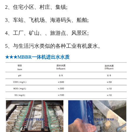
-
焊烟吸尘臂
2、住宅小区、村庄、集镇;
-
******型中央除尘设备
3、车站、飞机场、海港码头、船舶;
-
活性炭吸附装置
4、工厂、矿山、、旅游点、风景区;
5、与生活污水类似的各种工业有机废水。
-
脉冲打磨处理器
★★★MBBR一体机进出水水质
-
喷淋洗涤塔
-
伸缩式移动房
-
无尘喷漆房系列
-
油烟净化器