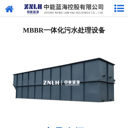
网站首页
污水处理设备
MBBR一体化污水处理设备
-
曝气设备
-
溶气气浮机
-
一体机
-
污泥脱水设备
-
厌氧反应器
-
加药系列
-
格栅过滤系列