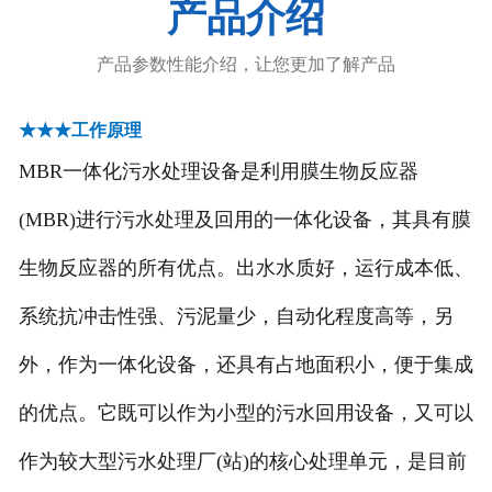
产品介绍
-
污泥浓缩设备
产品参数性能介绍，让您更加了解产品
-
除砂设备
★★★工作原理
-
******设备
MBR一体化污水处理设备是利用膜生物反应器
-
中水回用系列
(MBR)进行污水处理及回用的一体化设备，其具有膜
-
深度处理系统
生物反应器的所有优点。出水水质好，运行成本低、
系统抗冲击性强、污泥量少，自动化程度高等，另
造纸制浆设备
外，作为一体化设备，还具有占地面积小，便于集成
废气处理设备
的优点。它既可以作为小型的污水回用设备，又可以
-
RTO-蓄热式热力焚化炉
作为较大型污水处理厂(站)的核心处理单元，是目前
-
催化燃烧装置