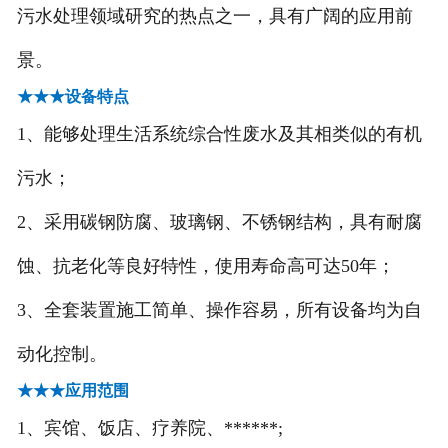
污水处理领域研究的热点之一，具有广阔的应用前
-
大型工业喷漆房
景。
★★★设备特点
-
电捕焦油器
1、能够处理生活系统综合性废水及其相类似的有机
-
多元复合等离子光催化废气处理设
污水；
备
2、采用碳钢防腐、玻璃钢、不锈钢结构，具有耐腐
-
沸石转轮+RCO
蚀、抗老化等良好特性，使用寿命高可达50年；
-
沸石转轮+RTO
3、全套装置施工简单、操作容易，所有设备均为自
-
光氧活性炭一体机
动化控制。
★★★应用范围
-
焊烟净化器
1、宾馆、饭店、疗养院、******;