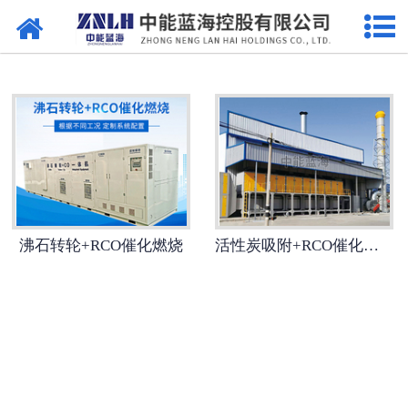
网站首页
污水处理设备
-
曝气设备
-
溶气气浮机
-
一体机
沸石转轮+RCO催化燃烧
活性炭吸附+RCO催化燃烧
-
污泥脱水设备
-
厌氧反应器
-
加药系列
-
格栅过滤系列