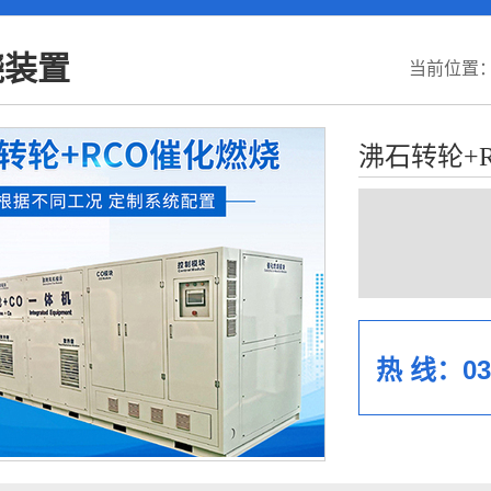
烧装置
当前位置
沸石转轮+
热 线：037