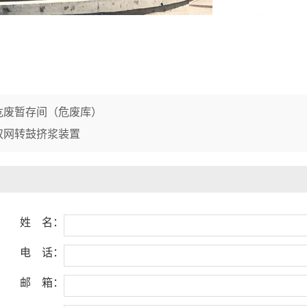
危废暂存间（危废库）
双网转鼓挤浆装置
姓 名：
电 话：
邮 箱：