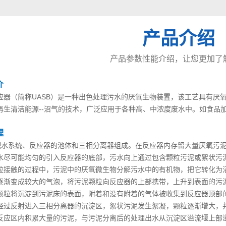
产品介绍
产品参数性能介绍，让您更加了
1
2
3
介
应器（简称UASB）是一种出色处理污水的厌氧生物装置，该工艺具有厌
再生清洁能源--沼气的技术，广泛应用于各种高、中浓度废水中。如食品
。
理
和配水系统、反应器的池体和三相分离器组成。在反应器内存留大量厌氧污
水尽可能均匀的引入反应器的底部，污水向上通过包含颗粒污泥或絮状污
粒接触的过程中，污泥中的厌氧微生物分解污水中的有机物，把它转化为
逐渐变成较大的气泡，将污泥颗粒向反应器的上部携带，上升到表面的污
颗粒将沉淀到污泥床的表面，附着和没有附着的气体被收集到反应器顶部
经过反射进入三相分离器的沉淀区，絮状污泥发生絮凝，颗粒逐渐增大，
反应区内积累大量的污泥，与污泥分离后的处理出水从沉淀区溢流堰上部