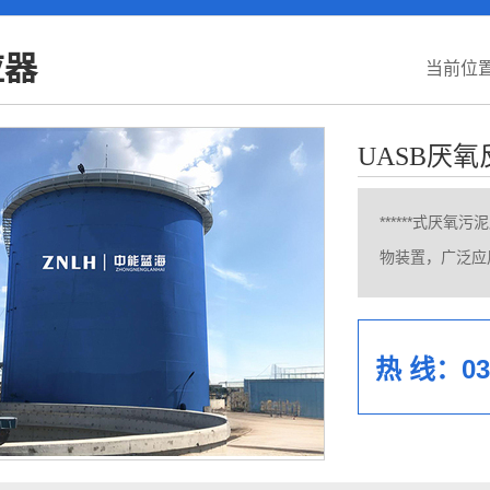
应器
当前位
UASB厌
******式厌氧
物装置，广泛应
热 线：037