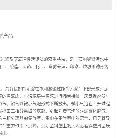
解产品
氧过滤及厌氧活性污泥法的双重特点，是一项能够将污水中
加工、酿造、医药、化工、畜禽养殖、印染、垃圾渗滤液等
泥，具有良好的沉淀性能和凝聚性能的污泥在下部形成污泥
泥的污泥床，与污泥层中污泥进行混合接触，厌氧反应发生
沼气。沼气以微小气泡形式不断放出，微小气泡在上升过程
泥撞击三相分离器的底部，引起附着气泡的污泥絮体脱气，
的三相分离器的集气室，集中在集气室中的沼气，用导管导
并在重力作用下沉降。沉淀至斜壁上的污泥沿着斜壁滑回厌
溢出。