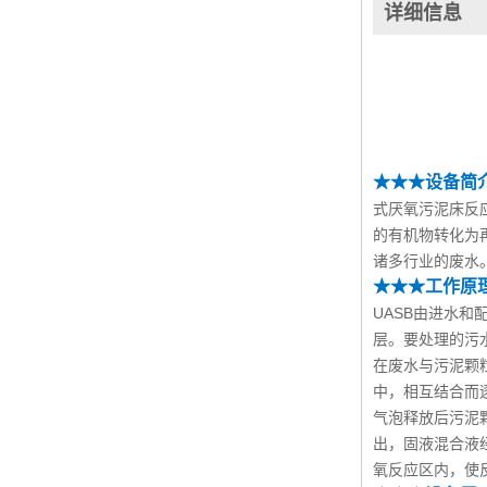
详细信息
★★★设备简
式厌氧污泥床反
的有机物转化为
诸多行业的废水
★★★
工作原
UASB由进水
层。要处理的污
在废水与污泥颗
中，相互结合而
气泡释放后污泥
出，固液混合液
氧反应区内，使