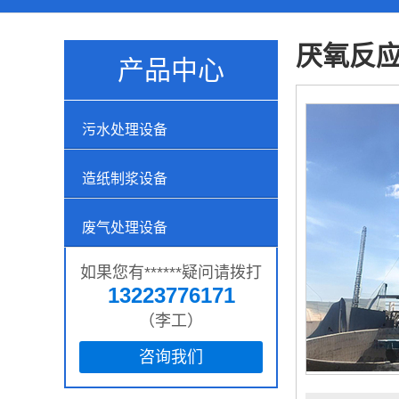
厌氧反
产品中心
污水处理设备
造纸制浆设备
废气处理设备
如果您有******疑问请拨打
13223776171
（李工）
咨询我们