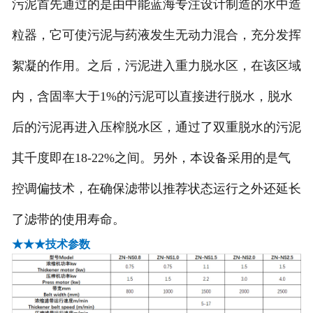
污泥首先通过的是由中能蓝海专注设计制造的水中造
-
大型工业喷漆房
粒器，它可使污泥与药液发生无动力混合，充分发挥
絮凝的作用。之后，污泥进入重力脱水区，在该区域
-
电捕焦油器
内，含固率大于1%的污泥可以直接进行脱水，脱水
-
多元复合等离子光催化废气处理设
后的污泥再进入压榨脱水区，通过了双重脱水的污泥
备
其千度即在18-22%之间。另外，本设备采用的是气
-
沸石转轮+RCO
控调偏技术，在确保滤带以推荐状态运行之外还延长
-
沸石转轮+RTO
了滤带的使用寿命。
★★★技术参数
-
光氧活性炭一体机
-
焊烟净化器