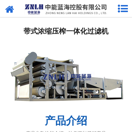
网站首页
污水处理设备
带式浓缩压榨一体化过滤机
-
曝气设备
-
溶气气浮机
-
一体机
-
污泥脱水设备
-
厌氧反应器
-
加药系列
产品介绍
-
格栅过滤系列