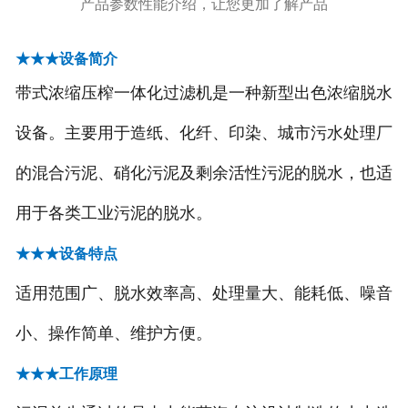
产品参数性能介绍，让您更加了解产品
-
污泥浓缩设备
★★★设备简介
-
除砂设备
带式浓缩压榨一体化过滤机是一种新型出色浓缩脱水
-
******设备
设备。主要用于造纸、化纤、印染、城市污水处理厂
的混合污泥、硝化污泥及剩余活性污泥的脱水，也适
-
中水回用系列
用于各类工业污泥的脱水。
-
深度处理系统
★★★设备特点
造纸制浆设备
适用范围广、脱水效率高、处理量大、能耗低、噪音
废气处理设备
小、操作简单、维护方便。
-
RTO-蓄热式热力焚化炉
★★★工作原理
-
催化燃烧装置