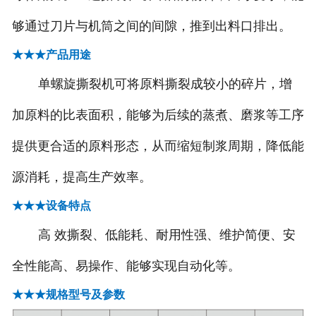
够通过刀片与机筒之间的间隙，推到出料口排出。
-
大型工业喷漆房
★★★产品用途
-
电捕焦油器
单螺旋撕裂机可将原料撕裂成较小的碎片，增
-
多元复合等离子光催化废气处理设
加原料的比表面积，能够为后续的蒸煮、磨浆等工序
备
提供更合适的原料形态，从而缩短制浆周期，降低能
源消耗，提高生产效率。
-
沸石转轮+RCO
★★★设备特点
-
沸石转轮+RTO
高 效撕裂、低能耗、耐用性强、维护简便、安
-
光氧活性炭一体机
全性能高、易操作、能够实现自动化等。
-
焊烟净化器
★★★规格型号及参数