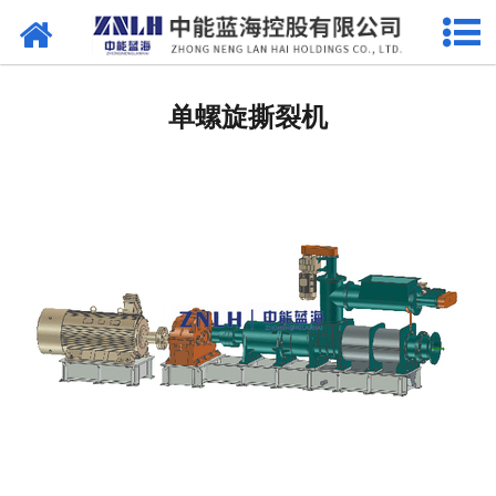
网站首页
污水处理设备
单螺旋撕裂机
-
曝气设备
-
溶气气浮机
-
一体机
-
污泥脱水设备
-
厌氧反应器
-
加药系列
-
格栅过滤系列