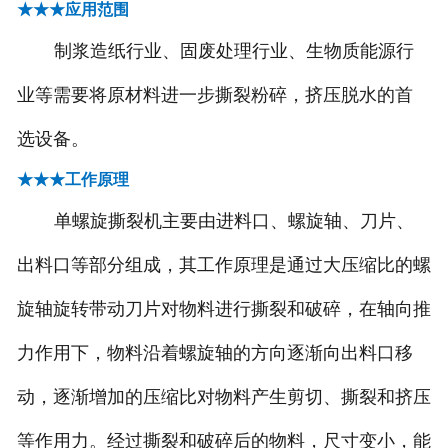
★★★应用范围
-
污泥浓缩设备
制浆造纸行业、固废处理行业、生物质能源行
-
除砂设备
业等需要将原材料进一步撕裂粉碎，挤压脱水的首
选设备。
-
******设备
★★★工作原理
-
中水回用系列
单螺旋撕裂机主要由进料口、螺旋轴、刀片、
-
深度处理系统
出料口等部分组成，其工作原理是通过大压缩比的螺
造纸制浆设备
旋轴旋转带动刀片对物料进行撕裂和破碎，在轴向推
废气处理设备
力作用下，物料沿着螺旋轴的方向逐渐向出料口移
-
RTO-蓄热式热力焚化炉
动，逐渐增加的压缩比对物料产生剪切、撕裂和挤压
等作用力。经过撕裂和破碎后的物料，尺寸变小，能
-
催化燃烧装置