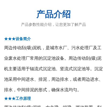
-
污泥浓缩设备
产品介绍
-
除砂设备
产品参数性能介绍，让您更加了解产品
-
******设备
★★★设备简介
-
中水回用系列
周边传动刮(吸)泥机，是城市水厂、污水处理厂及工
-
深度处理系统
业废水处理厂常用的沉淀池设备。周边传动刮(吸)泥
机主要适用于辐流式沉淀池、竖流式沉淀池等。沉淀
造纸制浆设备
池采用中间进水、排泥，周边排水，或者周边进水、
废气处理设备
排水，中间排泥的形式，确保水流均匀。
-
RTO-蓄热式热力焚化炉
★★★工作原理
-
催化燃烧装置