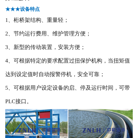
-
焊烟吸尘臂
★★★设备特点
-
******型中央除尘设备
1、桁桥架结构、重量轻；
2、节约运行费用、维护管理方便；
-
活性炭吸附装置
3、新型的传动装置，安装方便；
-
脉冲打磨处理器
4、可根据特定的要求配置过扭保护机构，当扭矩值
-
喷淋洗涤塔
达到设定值时自动报警停机，安全可靠；
-
伸缩式移动房
5、可根据用户设定设备的启、停及运行时间，可带
-
无尘喷漆房系列
PLC接口。
-
油烟净化器