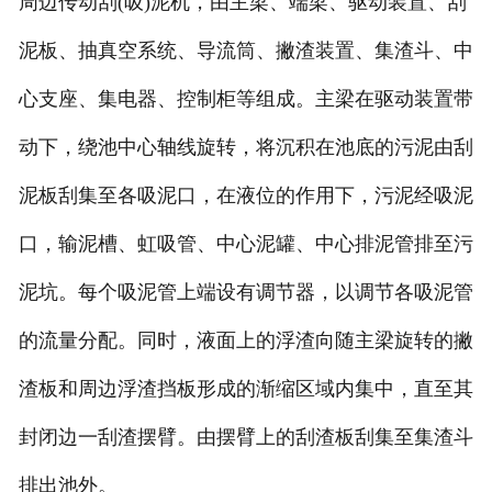
周边传动刮(吸)泥机，由主梁、端梁、驱动装置、刮
泥板、抽真空系统、导流筒、撇渣装置、集渣斗、中
-
大型工业喷漆房
心支座、集电器、控制柜等组成。主梁在驱动装置带
-
电捕焦油器
动下，绕池中心轴线旋转，将沉积在池底的污泥由刮
-
多元复合等离子光催化废气处理设
泥板刮集至各吸泥口，在液位的作用下，污泥经吸泥
备
口，输泥槽、虹吸管、中心泥罐、中心排泥管排至污
-
沸石转轮+RCO
泥坑。每个吸泥管上端设有调节器，以调节各吸泥管
-
沸石转轮+RTO
的流量分配。同时，液面上的浮渣向随主梁旋转的撇
-
光氧活性炭一体机
渣板和周边浮渣挡板形成的渐缩区域内集中，直至其
封闭边一刮渣摆臂。由摆臂上的刮渣板刮集至集渣斗
-
焊烟净化器
排出池外。