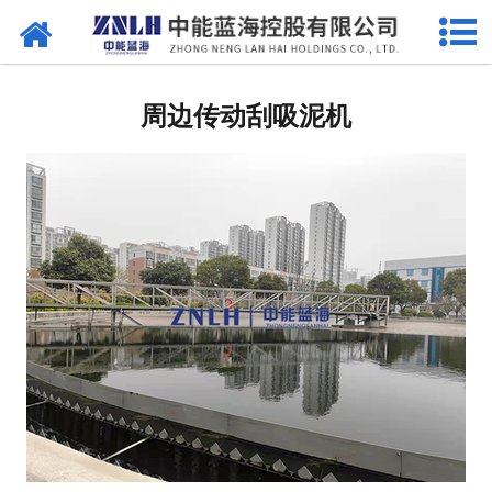
网站首页
污水处理设备
周边传动刮吸泥机
-
曝气设备
-
溶气气浮机
-
一体机
-
污泥脱水设备
-
厌氧反应器
-
加药系列
-
格栅过滤系列